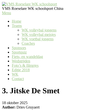
VMS Roeselare WK schoolsport
China
Menu
Home
Teams
WK volleybal jongens
WK volleybal meisjes
WK voetbal jongens
Coaches
Sponsors
Sportquiz
Fiets- en wandeldag
Wedstrijden
Foto’s & filmpjes
Editie 2018
WK
Contact
3. Jitske De Smet
18 oktober 2025
Author:
Dries Gruyaert