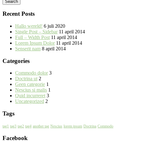
Recent Posts
Hallo wereld!
6 juli 2020
Single Post – Sidebar
11 april 2014
Full – Width Post
11 april 2014
Lorem Ipsum Dolor
11 april 2014
Senserit nam
8 april 2014
Categories
Commodo dolor
3
Doctrina ut
2
Geen categorie
1
Nescius si malis
1
Quid incurreret
3
Uncategorized
2
Tags
tag1
tag3
tag2
tag4
another tag
Nescius
lorem ipsum
Doctrina
Commodo
Facebook