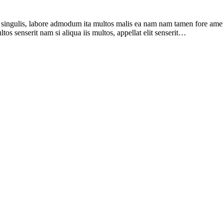
t singulis, labore admodum ita multos malis ea nam nam tamen fore amet. 
os senserit nam si aliqua iis multos, appellat elit senserit…