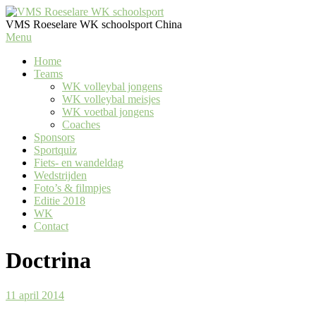
VMS Roeselare WK schoolsport
China
Menu
Home
Teams
WK volleybal jongens
WK volleybal meisjes
WK voetbal jongens
Coaches
Sponsors
Sportquiz
Fiets- en wandeldag
Wedstrijden
Foto’s & filmpjes
Editie 2018
WK
Contact
Doctrina
11 april 2014